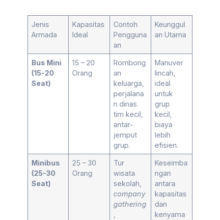
Jenis
Kapasitas
Contoh
Keunggul
Armada
Ideal
Pengguna
an Utama
an
Bus Mini
15 – 20
Rombong
Manuver
(15-20
Orang
an
lincah,
Seat)
keluarga,
ideal
perjalana
untuk
n dinas
grup
tim kecil,
kecil,
antar-
biaya
jemput
lebih
grup.
efisien.
Minibus
25 – 30
Tur
Keseimba
(25-30
Orang
wisata
ngan
Seat)
sekolah,
antara
company
kapasitas
gathering
dan
,
kenyama