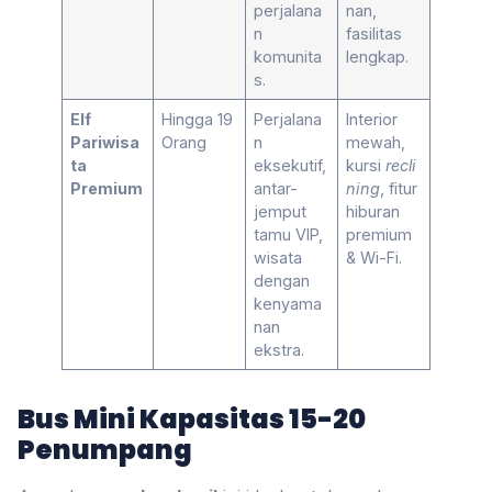
perjalana
nan,
n
fasilitas
komunita
lengkap.
s.
Elf
Hingga 19
Perjalana
Interior
Pariwisa
Orang
n
mewah,
ta
eksekutif,
kursi
recli
Premium
antar-
ning
, fitur
jemput
hiburan
tamu VIP,
premium
wisata
& Wi-Fi.
dengan
kenyama
nan
ekstra.
Bus Mini Kapasitas 15-20
Penumpang