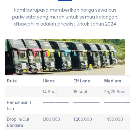
Kami berupaya memberikan harga sewa bus
pariwisata yang murah untuk semua kalangan.
dibawah ini adalah pricelist untuk tahun 2024
Rute
Hiace
Elf Long
Medium
14 Seat
18 seat
25/29 Seat
Pemakaian 1
——————
——————
—————
hari
Drop In/Out
1.100.000
1.200.000
1.450.000
Bandara