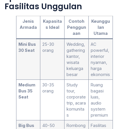
Fasilitas Unggulan
Jenis
Kapasita
Contoh
Keunggu
Armada
s Ideal
Penggun
lan
aan
Utama
Mini Bus
25-30
Wedding,
AC
30 Seat
orang
gathering
powerful,
kantor,
interior
wisata
nyaman,
keluarga
harga
besar
ekonomis
Medium
30-35
Study
Ruang
Bus 35
orang
tour,
bagasi
Seat
corporate
luas,
trip, acara
audio
komunita
system
s
premium
Big Bus
40-50
Rombong
Fasilitas