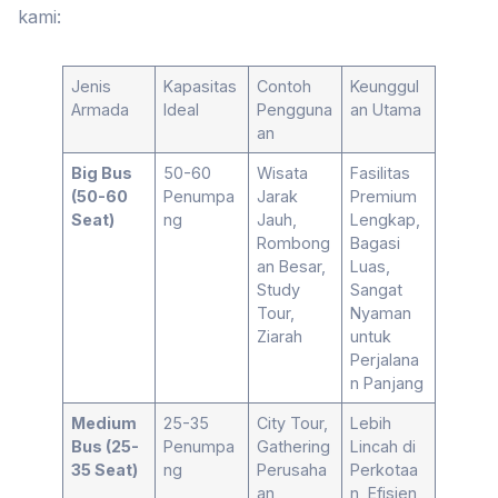
kami:
Jenis
Kapasitas
Contoh
Keunggul
Armada
Ideal
Pengguna
an Utama
an
Big Bus
50-60
Wisata
Fasilitas
(50-60
Penumpa
Jarak
Premium
Seat)
ng
Jauh,
Lengkap,
Rombong
Bagasi
an Besar,
Luas,
Study
Sangat
Tour,
Nyaman
Ziarah
untuk
Perjalana
n Panjang
Medium
25-35
City Tour,
Lebih
Bus (25-
Penumpa
Gathering
Lincah di
35 Seat)
ng
Perusaha
Perkotaa
an,
n, Efisien