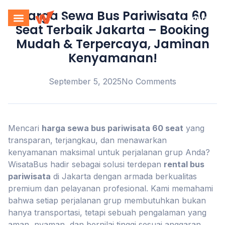
Harga Sewa Bus Pariwisata 60
Kontak
Seat Terbaik Jakarta – Booking
Mudah & Terpercaya, Jaminan
Kenyamanan!
September 5, 2025
No Comments
Mencari
harga sewa bus pariwisata 60 seat
yang
transparan, terjangkau, dan menawarkan
kenyamanan maksimal untuk perjalanan grup Anda?
WisataBus hadir sebagai solusi terdepan
rental bus
pariwisata
di Jakarta dengan armada berkualitas
premium dan pelayanan profesional. Kami memahami
bahwa setiap perjalanan grup membutuhkan bukan
hanya transportasi, tetapi sebuah pengalaman yang
aman, nyaman, dan bernilai tinggi sesuai anggaran