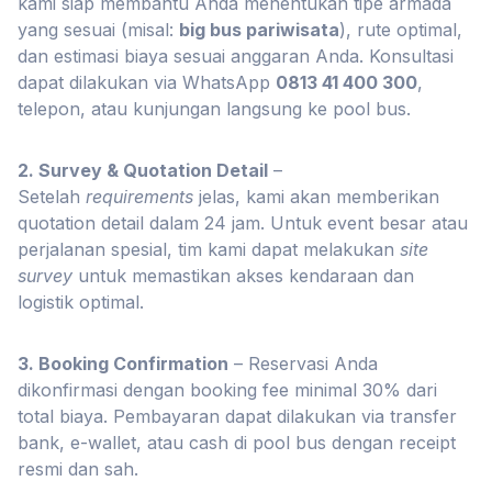
kami siap membantu Anda menentukan tipe armada
yang sesuai (misal:
big bus pariwisata
), rute optimal,
dan estimasi biaya sesuai anggaran Anda. Konsultasi
dapat dilakukan via WhatsApp
0813 41 400 300
,
telepon, atau kunjungan langsung ke pool bus.
2. Survey & Quotation Detail
–
Setelah
requirements
jelas, kami akan memberikan
quotation detail dalam 24 jam. Untuk event besar atau
perjalanan spesial, tim kami dapat melakukan
site
survey
untuk memastikan akses kendaraan dan
logistik optimal.
3. Booking Confirmation
– Reservasi Anda
dikonfirmasi dengan booking fee minimal 30% dari
total biaya. Pembayaran dapat dilakukan via transfer
bank, e-wallet, atau cash di pool bus dengan receipt
resmi dan sah.