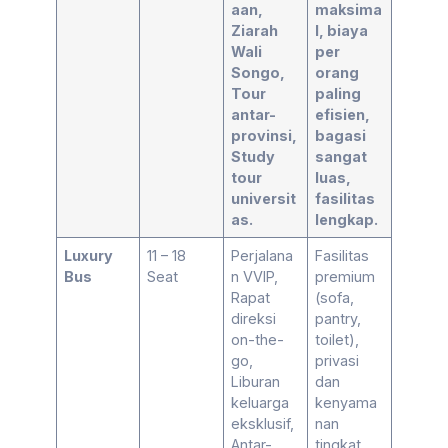
aan,
maksima
Ziarah
l, biaya
Wali
per
Songo,
orang
Tour
paling
antar-
efisien,
provinsi,
bagasi
Study
sangat
tour
luas,
universit
fasilitas
as.
lengkap.
Luxury
11 – 18
Perjalana
Fasilitas
Bus
Seat
n VVIP,
premium
Rapat
(sofa,
direksi
pantry,
on-the-
toilet),
go,
privasi
Liburan
dan
keluarga
kenyama
eksklusif,
nan
Antar-
tingkat