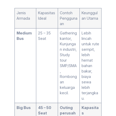
Jenis
Kapasitas
Contoh
Keunggul
Armada
Ideal
Pengguna
an Utama
an
Medium
25 – 35
Gathering
Lebih
Bus
Seat
kantor,
lincah
Kunjunga
untuk rute
n industri,
sempit,
Study
lebih
tour
hemat
SMP/SMA
bahan
,
bakar,
Rombong
biaya
an
sewa
keluarga
lebih
kecil.
terjangka
u.
Big Bus
45 – 50
Outing
Kapasita
Seat
perusah
s