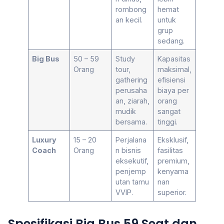
rombong
hemat
an kecil.
untuk
grup
sedang.
Big Bus
50 – 59
Study
Kapasitas
Orang
tour,
maksimal,
gathering
efisiensi
perusaha
biaya per
an, ziarah,
orang
mudik
sangat
bersama.
tinggi.
Luxury
15 – 20
Perjalana
Eksklusif,
Coach
Orang
n bisnis
fasilitas
eksekutif,
premium,
penjemp
kenyama
utan tamu
nan
VVIP.
superior.
Spesifikasi Big Bus 59 Seat dan