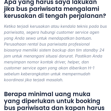
Apa yang harus saya lakukan
jika bus pariwisata mengalami
kerusakan di tengah perjalanan?
Ketika terjadi kerusakan atau kendala teknis pada bus
pariwisata, segera hubungi customer service agen
yang Anda sewa untuk mendapatkan bantuan.
Perusahaan rental bus pariwisata profesional
biasanya memiliki sistem backup dan tim standby 24
jam untuk menangani situasi darurat. Pastikan Anda
menyimpan nomor kontak driver, helper, dan
customer service agen yang akan diberikan H-1
sebelum keberangkatan untuk mempermudah
koordinasi jika terjadi masalah.
Berapa minimal uang muka
yang diperlukan untuk booking
bus pariwisata dan kapan harus