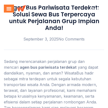
Agen Bus Pariwisata Terdekat:
Kontak
Solusi Sewa Bus Terpercaya
untuk Perjalanan Grup Impian
Anda!
September 3, 2025
No Comments
Sedang merencanakan perjalanan grup dan
mencari
agen bus pariwisata terdekat
yang dapat
diandalkan, nyaman, dan aman? WisataBus hadir
sebagai mitra terdepan untuk segala kebutuhan
transportasi wisata Anda. Dengan armada modern,
terawat, dan layanan profesional, kami memahami
betapa krusialnya kenyamanan, keamanan, serta
efisiensi dalam setiap perjalanan rombongan Anda.
Tim berpengalaman kami siap melayani beragam