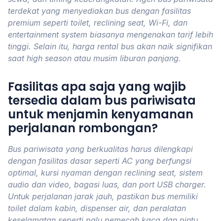
terdekat yang menyediakan bus dengan fasilitas
premium seperti toilet, reclining seat, Wi-Fi, dan
entertainment system biasanya mengenakan tarif lebih
tinggi. Selain itu, harga rental bus akan naik signifikan
saat high season atau musim liburan panjang.
Fasilitas apa saja yang wajib
tersedia dalam bus pariwisata
untuk menjamin kenyamanan
perjalanan rombongan?
Bus pariwisata yang berkualitas harus dilengkapi
dengan fasilitas dasar seperti AC yang berfungsi
optimal, kursi nyaman dengan reclining seat, sistem
audio dan video, bagasi luas, dan port USB charger.
Untuk perjalanan jarak jauh, pastikan bus memiliki
toilet dalam kabin, dispenser air, dan peralatan
keselamatan seperti palu pemecah kaca dan pintu