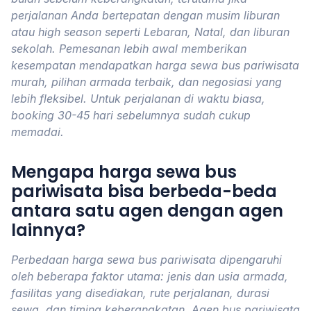
perjalanan Anda bertepatan dengan musim liburan
atau high season seperti Lebaran, Natal, dan liburan
sekolah. Pemesanan lebih awal memberikan
kesempatan mendapatkan harga sewa bus pariwisata
murah, pilihan armada terbaik, dan negosiasi yang
lebih fleksibel. Untuk perjalanan di waktu biasa,
booking 30-45 hari sebelumnya sudah cukup
memadai.
Mengapa harga sewa bus
pariwisata bisa berbeda-beda
antara satu agen dengan agen
lainnya?
Perbedaan harga sewa bus pariwisata dipengaruhi
oleh beberapa faktor utama: jenis dan usia armada,
fasilitas yang disediakan, rute perjalanan, durasi
sewa, dan timing keberangkatan. Agen bus pariwisata