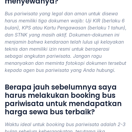
menyewanya?
Bus pariwisata yang legal dan aman untuk disewa
harus memiliki tiga dokumen wajib: Uji KIR (berlaku 6
bulan), KPS atau Kartu Pengawasan (berlaku 1 tahun),
dan STNK yang masih aktif. Dokumen-dokumen ini
menjamin bahwa kendaraan telah lulus uji kelayakan
teknis dan memiliki izin resmi untuk beroperasi
sebagai angkutan pariwisata. Jangan ragu
menanyakan dan meminta fotokopi dokumen tersebut
kepada agen bus pariwisata yang Anda hubungi.
Berapa jauh sebelumnya saya
harus melakukan booking bus
pariwisata untuk mendapatkan
harga sewa bus terbaik?
Waktu ideal untuk booking bus pariwisata adalah 2-3
bulan sebelum keberangkatan, terutama jika