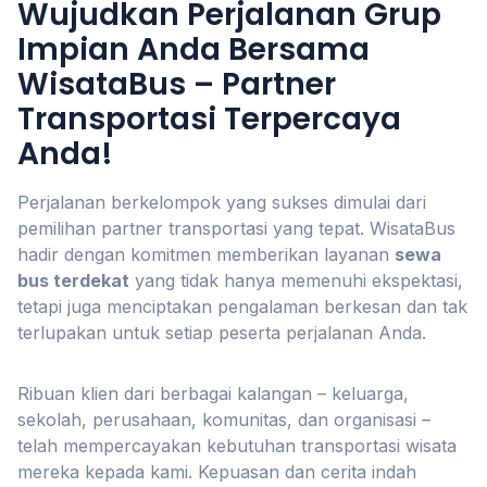
Wujudkan Perjalanan Grup
Impian Anda Bersama
WisataBus – Partner
Transportasi Terpercaya
Anda!
Perjalanan berkelompok yang sukses dimulai dari
pemilihan partner transportasi yang tepat. WisataBus
hadir dengan komitmen memberikan layanan
sewa
bus terdekat
yang tidak hanya memenuhi ekspektasi,
tetapi juga menciptakan pengalaman berkesan dan tak
terlupakan untuk setiap peserta perjalanan Anda.
Ribuan klien dari berbagai kalangan – keluarga,
sekolah, perusahaan, komunitas, dan organisasi –
telah mempercayakan kebutuhan transportasi wisata
mereka kepada kami. Kepuasan dan cerita indah