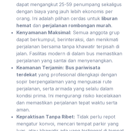
dapat mengangkut 25-59 penumpang sekaligus
dengan biaya yang jauh lebih ekonomis per
orang. Ini adalah pilihan cerdas untuk
liburan
hemat
dan
perjalanan rombongan murah
.
Kenyamanan Maksimal:
Semua anggota grup
dapat berkumpul, berinteraksi, dan menikmati
perjalanan bersama tanpa khawatir terpisah di
jalan. Fasilitas modern di dalam bus memastikan
perjalanan yang santai dan menyenangkan.
Keamanan Terjamin:
Bus pariwisata
terdekat
yang profesional dilengkapi dengan
sopir berpengalaman yang menguasai rute
perjalanan, serta armada yang selalu dalam
kondisi prima. Ini mengurangi risiko kecelakaan
dan memastikan perjalanan tepat waktu serta
aman.
Kepraktisan Tanpa Ribet:
Tidak perlu repot
mengatur konvoi, mencari tempat parkir yang
luas, atau khawatir ada yang tertinggal di tempat