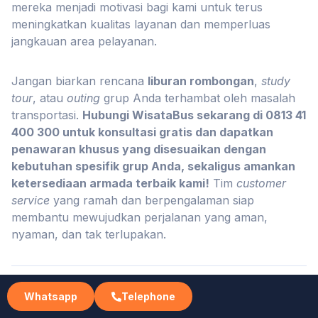
mereka menjadi motivasi bagi kami untuk terus
meningkatkan kualitas layanan dan memperluas
jangkauan area pelayanan.
Jangan biarkan rencana
liburan rombongan
,
study
tour
, atau
outing
grup Anda terhambat oleh masalah
transportasi.
Hubungi WisataBus sekarang di 0813 41
400 300 untuk konsultasi gratis dan dapatkan
penawaran khusus yang disesuaikan dengan
kebutuhan spesifik grup Anda, sekaligus amankan
ketersediaan armada terbaik kami!
Tim
customer
service
yang ramah dan berpengalaman siap
membantu mewujudkan perjalanan yang aman,
nyaman, dan tak terlupakan.
Whatsapp
Telephone
Share: