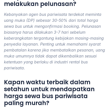
melakukan pelunasan?
Kebanyakan agen bus pariwisata terdekat meminta
uang muka (DP) sebesar 30-50% dari total harga
sewa bus untuk mengonfirmasi booking. Pelunasan
biasanya harus dilakukan 3-7 hari sebelum
keberangkatan tergantung kebijakan masing-masing
penyedia layanan. Penting untuk memahami syarat
pembatalan karena jika membatalkan pesanan, uang
muka umumnya tidak dapat dikembalikan sesuai
ketentuan yang berlaku di industri rental bus
pariwisata.
Kapan waktu terbaik dalam
setahun untuk mendapatkan
harga sewa bus pariwisata
paling murah?