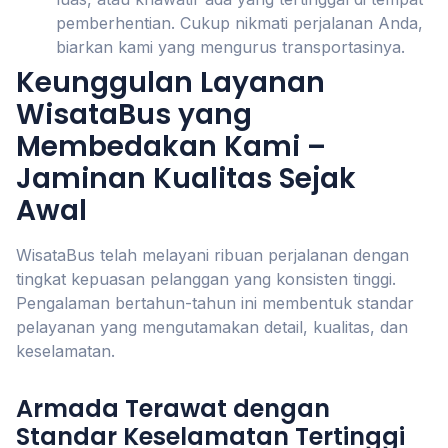
pemberhentian. Cukup nikmati perjalanan Anda,
biarkan kami yang mengurus transportasinya.
Keunggulan Layanan
WisataBus yang
Membedakan Kami –
Jaminan Kualitas Sejak
Awal
WisataBus telah melayani ribuan perjalanan dengan
tingkat kepuasan pelanggan yang konsisten tinggi.
Pengalaman bertahun-tahun ini membentuk standar
pelayanan yang mengutamakan detail, kualitas, dan
keselamatan.
Armada Terawat dengan
Standar Keselamatan Tertinggi