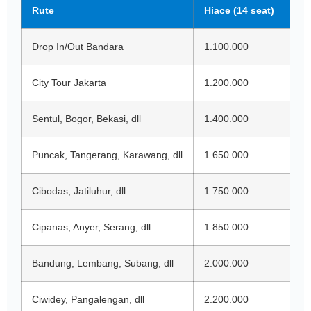
Rute
Hiace (14 seat)
Elf
Drop In/Out Bandara
1.100.000
1.2
City Tour Jakarta
1.200.000
1.3
Sentul, Bogor, Bekasi, dll
1.400.000
1.5
Puncak, Tangerang, Karawang, dll
1.650.000
1.7
Cibodas, Jatiluhur, dll
1.750.000
1.8
Cipanas, Anyer, Serang, dll
1.850.000
1.9
Bandung, Lembang, Subang, dll
2.000.000
2.1
Ciwidey, Pangalengan, dll
2.200.000
2.3