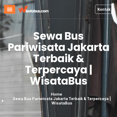
Kontak
Sewa Bus
Pariwisata Jakarta
Terbaik &
Terpercaya |
WisataBus
Home
Sewa Bus Pariwisata Jakarta Terbaik & Terpercaya |
WisataBus