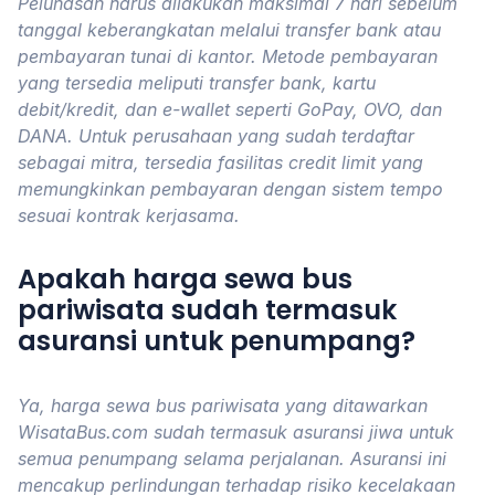
Pelunasan harus dilakukan maksimal 7 hari sebelum
tanggal keberangkatan melalui transfer bank atau
pembayaran tunai di kantor. Metode pembayaran
yang tersedia meliputi transfer bank, kartu
debit/kredit, dan e-wallet seperti GoPay, OVO, dan
DANA. Untuk perusahaan yang sudah terdaftar
sebagai mitra, tersedia fasilitas credit limit yang
memungkinkan pembayaran dengan sistem tempo
sesuai kontrak kerjasama.
Apakah harga sewa bus
pariwisata sudah termasuk
asuransi untuk penumpang?
Ya, harga sewa bus pariwisata yang ditawarkan
WisataBus.com sudah termasuk asuransi jiwa untuk
semua penumpang selama perjalanan. Asuransi ini
mencakup perlindungan terhadap risiko kecelakaan