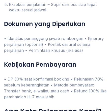
Eksekusi perjalanan – Sopir dan bus siap tepat
waktu sesuai jadwal
Dokumen yang Diperlukan
• Identitas penanggung jawab rombongan • Itinerary
perjalanan (optional) • Kontak darurat selama
perjalanan • Permintaan khusus (jika ada)
Kebijakan Pembayaran
• DP 30% saat konfirmasi booking • Pelunasan 70%
sebelum keberangkatan • Metode pembayaran:
Transfer bank, e-wallet, atau cash • Refund 100% jika
pembatalan H-7 atau lebih