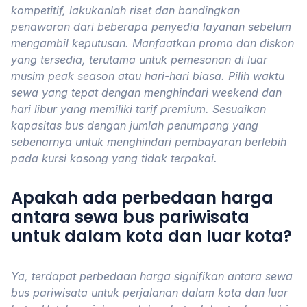
kompetitif, lakukanlah riset dan bandingkan
penawaran dari beberapa penyedia layanan sebelum
mengambil keputusan. Manfaatkan promo dan diskon
yang tersedia, terutama untuk pemesanan di luar
musim peak season atau hari-hari biasa. Pilih waktu
sewa yang tepat dengan menghindari weekend dan
hari libur yang memiliki tarif premium. Sesuaikan
kapasitas bus dengan jumlah penumpang yang
sebenarnya untuk menghindari pembayaran berlebih
pada kursi kosong yang tidak terpakai.
Apakah ada perbedaan harga
antara sewa bus pariwisata
untuk dalam kota dan luar kota?
Ya, terdapat perbedaan harga signifikan antara sewa
bus pariwisata untuk perjalanan dalam kota dan luar