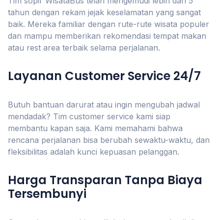
Tim sopir WisataBus telah mengemudi lebih dari 5
tahun dengan rekam jejak keselamatan yang sangat
baik. Mereka familiar dengan rute-rute wisata populer
dan mampu memberikan rekomendasi tempat makan
atau rest area terbaik selama perjalanan.
Layanan Customer Service 24/7
Butuh bantuan darurat atau ingin mengubah jadwal
mendadak? Tim customer service kami siap
membantu kapan saja. Kami memahami bahwa
rencana perjalanan bisa berubah sewaktu-waktu, dan
fleksibilitas adalah kunci kepuasan pelanggan.
Harga Transparan Tanpa Biaya
Tersembunyi