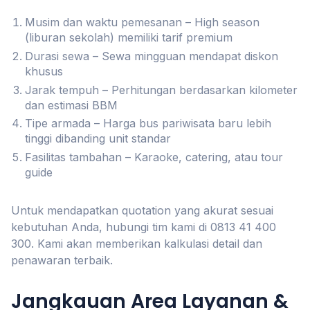
Musim dan waktu pemesanan – High season
(liburan sekolah) memiliki tarif premium
Durasi sewa – Sewa mingguan mendapat diskon
khusus
Jarak tempuh – Perhitungan berdasarkan kilometer
dan estimasi BBM
Tipe armada – Harga bus pariwisata baru lebih
tinggi dibanding unit standar
Fasilitas tambahan – Karaoke, catering, atau tour
guide
Untuk mendapatkan quotation yang akurat sesuai
kebutuhan Anda, hubungi tim kami di 0813 41 400
300. Kami akan memberikan kalkulasi detail dan
penawaran terbaik.
Jangkauan Area Layanan &