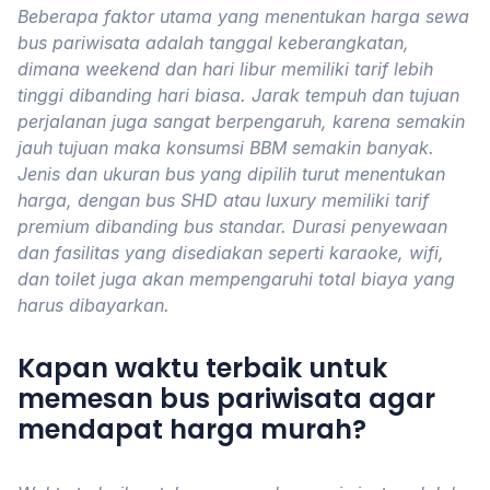
Beberapa faktor utama yang menentukan harga sewa
bus pariwisata adalah tanggal keberangkatan,
dimana weekend dan hari libur memiliki tarif lebih
tinggi dibanding hari biasa. Jarak tempuh dan tujuan
perjalanan juga sangat berpengaruh, karena semakin
jauh tujuan maka konsumsi BBM semakin banyak.
Jenis dan ukuran bus yang dipilih turut menentukan
harga, dengan bus SHD atau luxury memiliki tarif
premium dibanding bus standar. Durasi penyewaan
dan fasilitas yang disediakan seperti karaoke, wifi,
dan toilet juga akan mempengaruhi total biaya yang
harus dibayarkan.
Kapan waktu terbaik untuk
memesan bus pariwisata agar
mendapat harga murah?