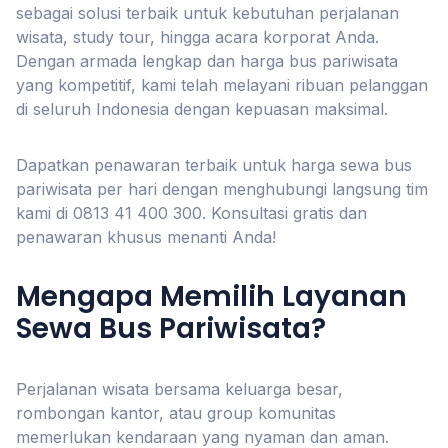
sebagai solusi terbaik untuk kebutuhan perjalanan
wisata, study tour, hingga acara korporat Anda.
Dengan armada lengkap dan harga bus pariwisata
yang kompetitif, kami telah melayani ribuan pelanggan
di seluruh Indonesia dengan kepuasan maksimal.
Dapatkan penawaran terbaik untuk harga sewa bus
pariwisata per hari dengan menghubungi langsung tim
kami di 0813 41 400 300. Konsultasi gratis dan
penawaran khusus menanti Anda!
Mengapa Memilih Layanan
Sewa Bus Pariwisata?
Perjalanan wisata bersama keluarga besar,
rombongan kantor, atau group komunitas
memerlukan kendaraan yang nyaman dan aman.