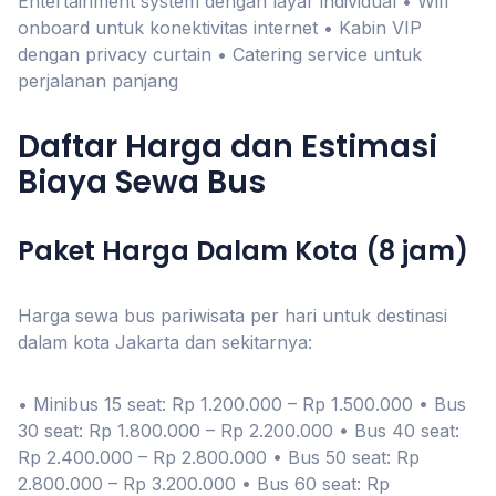
Entertainment system dengan layar individual • Wifi
onboard untuk konektivitas internet • Kabin VIP
dengan privacy curtain • Catering service untuk
perjalanan panjang
Daftar Harga dan Estimasi
Biaya Sewa Bus
Paket Harga Dalam Kota (8 jam)
Harga sewa bus pariwisata per hari untuk destinasi
dalam kota Jakarta dan sekitarnya:
• Minibus 15 seat: Rp 1.200.000 – Rp 1.500.000 • Bus
30 seat: Rp 1.800.000 – Rp 2.200.000 • Bus 40 seat:
Rp 2.400.000 – Rp 2.800.000 • Bus 50 seat: Rp
2.800.000 – Rp 3.200.000 • Bus 60 seat: Rp