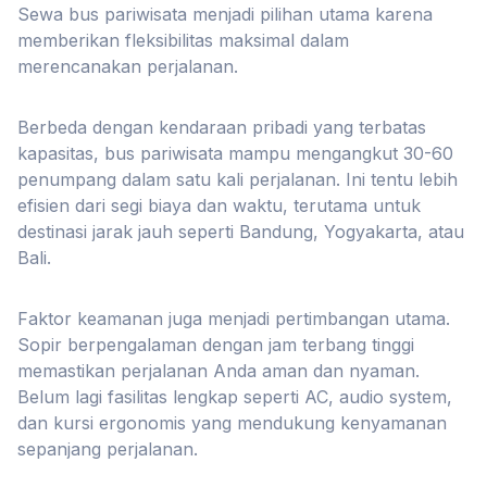
Sewa bus pariwisata menjadi pilihan utama karena
memberikan fleksibilitas maksimal dalam
merencanakan perjalanan.
Berbeda dengan kendaraan pribadi yang terbatas
kapasitas, bus pariwisata mampu mengangkut 30-60
penumpang dalam satu kali perjalanan. Ini tentu lebih
efisien dari segi biaya dan waktu, terutama untuk
destinasi jarak jauh seperti Bandung, Yogyakarta, atau
Bali.
Faktor keamanan juga menjadi pertimbangan utama.
Sopir berpengalaman dengan jam terbang tinggi
memastikan perjalanan Anda aman dan nyaman.
Belum lagi fasilitas lengkap seperti AC, audio system,
dan kursi ergonomis yang mendukung kenyamanan
sepanjang perjalanan.