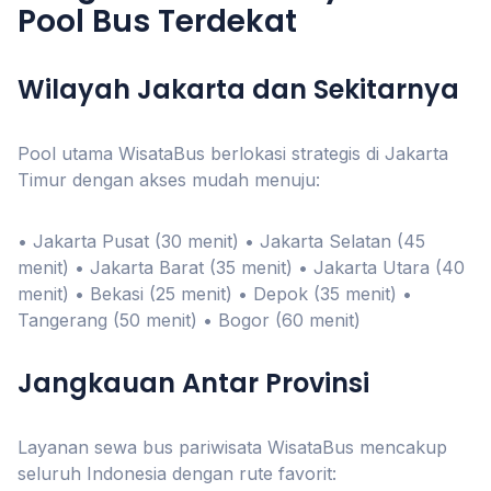
Pool Bus Terdekat
Wilayah Jakarta dan Sekitarnya
Pool utama WisataBus berlokasi strategis di Jakarta
Timur dengan akses mudah menuju:
• Jakarta Pusat (30 menit) • Jakarta Selatan (45
menit) • Jakarta Barat (35 menit) • Jakarta Utara (40
menit) • Bekasi (25 menit) • Depok (35 menit) •
Tangerang (50 menit) • Bogor (60 menit)
Jangkauan Antar Provinsi
Layanan sewa bus pariwisata WisataBus mencakup
seluruh Indonesia dengan rute favorit: