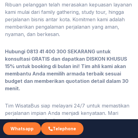
Ribuan pelanggan telah merasakan kepuasan layanan
kami mulai dari family gathering, study tour, hingga
perjalanan bisnis antar kota. Komitmen kami adalah
memberikan pengalaman perjalanan yang aman,
nyaman, dan berkesan.
Hubungi 0813 41 400 300 SEKARANG untuk
konsultasi GRATIS dan dapatkan DISKON KHUSUS
15% untuk booking di bulan ini! Tim ahli kami akan
membantu Anda memilih armada terbaik sesuai
budget dan memberikan quotation detail dalam 30
menit.
Tim WisataBus siap melayani 24/7 untuk memastikan
perjalanan impian Anda menjadi kenyataan. Mari
ciptakan momen berharga bersama orang-orang
terkasih dengan kenyamanan dan keamanan yang
Whatsapp
Telephone
terjamin!