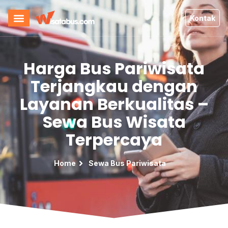
Kontak
Harga Bus Pariwisata
Terjangkau dengan
Layanan Berkualitas –
Sewa Bus Wisata
Terpercaya
Home
Sewa Bus Pariwisata