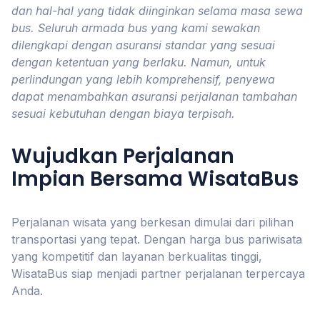
dan hal-hal yang tidak diinginkan selama masa sewa
bus. Seluruh armada bus yang kami sewakan
dilengkapi dengan asuransi standar yang sesuai
dengan ketentuan yang berlaku. Namun, untuk
perlindungan yang lebih komprehensif, penyewa
dapat menambahkan asuransi perjalanan tambahan
sesuai kebutuhan dengan biaya terpisah.
Wujudkan Perjalanan
Impian Bersama WisataBus
Perjalanan wisata yang berkesan dimulai dari pilihan
transportasi yang tepat. Dengan harga bus pariwisata
yang kompetitif dan layanan berkualitas tinggi,
WisataBus siap menjadi partner perjalanan terpercaya
Anda.