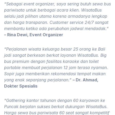
“Sebagai event organizer, saya sering butuh sewa bus
pariwisata untuk berbagai acara klien. WisataBus
selalu jadi pilihan utama karena armadanya lengkap
dan harga transparan. Customer service 24/7 sangat
membantu ketika ada perubahan jadwal mendadak.”
– Rina Dewi, Event Organizer
“Perjalanan wisata keluarga besar 25 orang ke Bali
jadi sangat berkesan berkat layanan WisataBus. Big
bus premium dengan fasilitas karaoke dan toilet
portable membuat perjalanan 12 jam terasa nyaman.
Sopir juga memberikan rekomendasi tempat makan
yang enak sepanjang perjalanan.”
– Dr. Ahmad,
Dokter Spesialis
“Gathering kantor tahunan dengan 60 karyawan ke
Puncak berjalan sukses berkat dukungan WisataBus.
Harga sewa bus pariwisata 60 seat sangat kompetitif